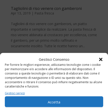
Tagliolini di riso venere con gamberoni
Apr 13, 2019
|
Pasta fresca
Tagliolini di riso venere con gamberoni, un piatto
importante e semplice da realizzare. La pasta fresca di
riso venere abbinata al crostaceo per eccellenza, come
il gambero, per un primo molto raffinato e
sicuramente insolito. Tutte le ricette hanno un...
Gestisci Consenso
Per fornire le migliori esperienze, utilizziamo tecnologie come i cookie
per memorizzare e/o accedere alle informazioni del dispositivo. Il
consenso a queste tecnologie ci permetterà di elaborare dati come il
comportamento di navigazione o ID unici su questo sito. Non
acconsentire o ritirare il consenso può influire negativamente su alcune
caratteristiche e funzioni.
Gestisci servizi
Accetta