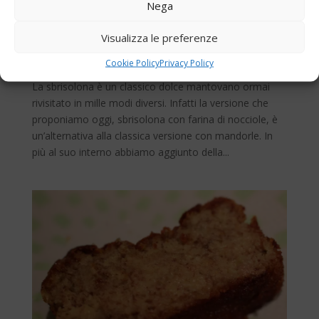
Nega
Sbrisolona con farina di nocciole, una golosa
Visualizza le preferenze
variante
Mar 22, 2019
|
Sbriciolate e Crumble
,
Dolci e Dessert
Cookie Policy
Privacy Policy
La sbrisolona è un classico dolce mantovano ormai
rivisitato in mille modi diversi. Infatti la versione che
proponiamo oggi, sbrisolona con farina di nocciole, è
un’alternativa alla classica versione con mandorle. In
più al suo interno abbiamo aggiunto della...