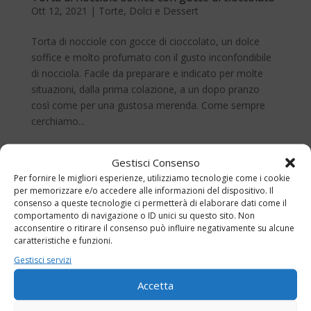
Ott 12, 2021
|
Torte
,
Dolci e Dessert
Torta di nocciole con gocce di cioccolato, un dolce
soffice e molto profumato con il gusto inconfondibile
di nocciola. Facile da preparare e indicato per molte
situazioni, dalla prima colazione, a un dopo pranzo
così come per una gustosa merenda. Come sempre
cerchiamo...
Gestisci Consenso
Per fornire le migliori esperienze, utilizziamo tecnologie come i cookie
per memorizzare e/o accedere alle informazioni del dispositivo. Il
consenso a queste tecnologie ci permetterà di elaborare dati come il
comportamento di navigazione o ID unici su questo sito. Non
acconsentire o ritirare il consenso può influire negativamente su alcune
caratteristiche e funzioni.
Gestisci servizi
Accetta