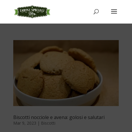
Biscotti nocciole e avena: golosi e salutari
Mar 9, 2023
|
Biscotti