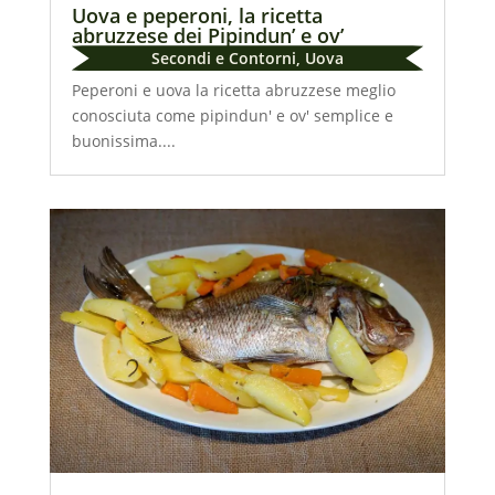
Uova e peperoni, la ricetta
abruzzese dei Pipindun’ e ov’
Secondi e Contorni
,
Uova
Peperoni e uova la ricetta abruzzese meglio
conosciuta come pipindun' e ov' semplice e
buonissima....