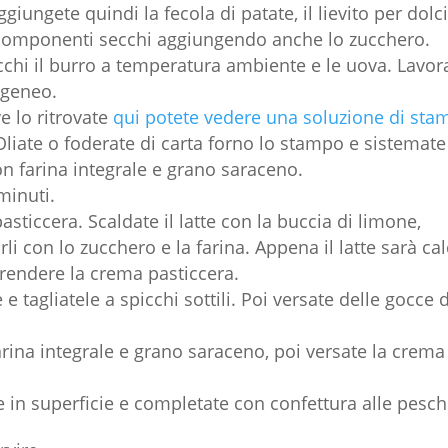
ggiungete quindi la fecola di patate, il lievito per dolci
 i componenti secchi aggiungendo anche lo zucchero.
hi il burro a temperatura ambiente e le uova. Lavor
ogeneo.
e lo ritrovate
qui potete vedere una soluzione di sta
Oliate o foderate di carta forno lo stampo e sistemate
n farina integrale e grano saraceno.
minuti.
sticcera. Scaldate il latte con la buccia di limone,
rli con lo zucchero e la farina. Appena il latte sarà ca
prendere la crema pasticcera.
 tagliatele a spicchi sottili. Poi versate delle gocce d
rina integrale e grano saraceno, poi versate la crema
 in superficie e completate con confettura alle pesch