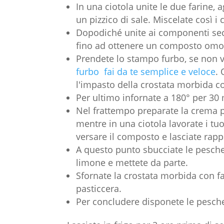
In una ciotola unite le due farine, a
un pizzico di sale. Miscelate così
Dopodiché unite ai componenti secc
fino ad ottenere un composto om
Prendete lo stampo furbo, se non v
furbo fai da te semplice e veloce
. 
l'impasto della crostata morbida co
Per ultimo infornate a 180° per 30 
Nel frattempo preparate la crema pa
mentre in una ciotola lavorate i tuo
versare il composto e lasciate rap
A questo punto sbucciate le pesche e
limone e mettete da parte.
Sfornate la crostata morbida con fa
pasticcera.
Per concludere disponete le pesche