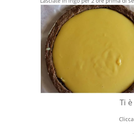
Lasciate in frigo per 2 ore prima di se
Ti è
Clicca