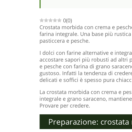
0
(
0
)
Crostata morbida con crema e pesche,
farina integrale. Una base più rusti
pasticcera e pesche.
I dolci con farine alternative e inte
accostare sapori più robusti ad altri
e pesche con farina di grano saraceno
gustoso. Infatti la tendenza di creder
delicati e soffici è spesso pura chiacc
La crostata morbida con crema e pesch
integrale e grano saraceno, mantiene
Provare per credere.
Preparazione: crostat