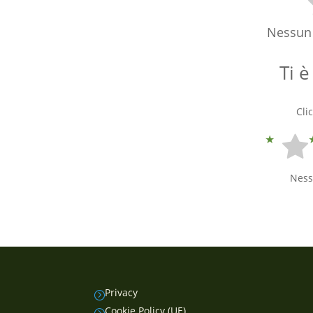
Nessun 
Ti è
Cli
Ness
Privacy
=
Cookie Policy (UE)
=