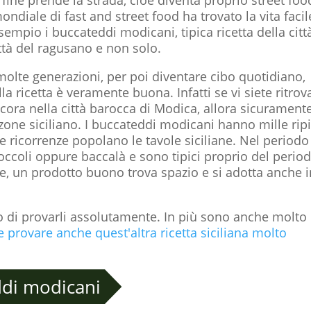
diale di fast and street food ha trovato la vita facil
sempio i buccateddi modicani, tipica ricetta della citt
ttà del ragusano e non solo.
olte generazioni, per poi diventare cibo quotidiano,
a ricetta è veramente buona. Infatti se vi siete ritrova
ncora nella città barocca di Modica, allora sicurament
zone siciliano. I buccateddi modicani hanno mille rip
lle ricorrenze popolano le tavole siciliane. Nel periodo
roccoli oppure baccalà e sono tipici proprio del perio
e, un prodotto buono trova spazio e si adotta anche i
ello di provarli assolutamente. In più sono anche molto
e provare anche quest'altra ricetta siciliana molto
ddi modicani