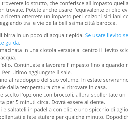
troverete lo strutto, che conferisce all'impasto quell
on trovate. Potete anche usare l'equivalente di olio e
ricetta otterrete un impasto per i calzoni siciliani 
ggiando tra le vie della bellissima città barocca.
 di birra in un poco di acqua tiepida.
Se usate lievito s
ce guida
.
macinata in una ciotola versate al centro il lievito sci
'acqua.
l'olio. Continuate a lavorare l'impasto fino a quando
. Per ultimo aggiungete il sale.
fino al raddoppio del suo volume. In estate servirann
de dalla temperatura che vi ritrovate in casa.
te scelto l'opzione con broccoli, allora sbollentate un
a per 5 minuti circa. Dovrà essere al dente.
e saltateli in padella con olio e uno spicchio di aglio
bollentati e fate stufare per qualche minuto. Dopodic