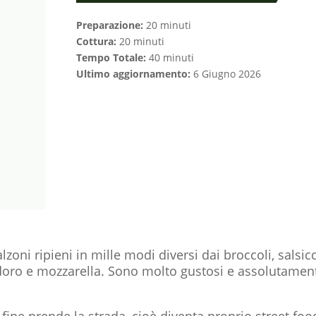
Preparazione:
20 minuti
Cottura:
20 minuti
Tempo Totale:
40 minuti
Ultimo aggiornamento:
6 Giugno 2026
zoni ripieni in mille modi diversi dai broccoli, salsicc
odoro e mozzarella. Sono molto gustosi e assolutamen
la fine prende la strada, cioè diventa proprio street foo