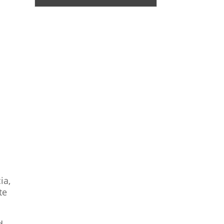
ia,
te
d.