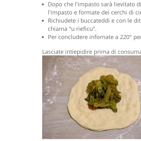
Dopo che l'impasto sarà lievitato d
l'impasto e formate dei cerchi di c
Richiudete i buccateddi e con le dita
chiama "u rieficu".
Per concludere infornate a 220° pe
Lasciate intiepidire prima di consum