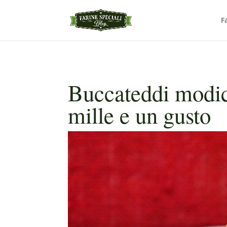
F
Buccateddi modica
mille e un gusto