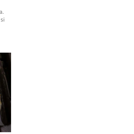
a.
 si