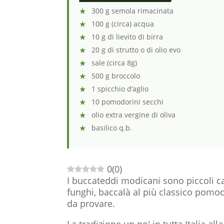
300 g semola rimacinata
100 g (circa) acqua
10 g di lievito di birra
20 g di strutto o di olio evo
sale (circa 8g)
500 g broccolo
1 spicchio d’aglio
10 pomodorini secchi
olio extra vergine di oliva
basilico q.b.
0
(
0
)
I buccateddi modicani sono piccoli cal
funghi, baccalà al più classico pom
da provare.
La tradizione un po' in tutta Italia al