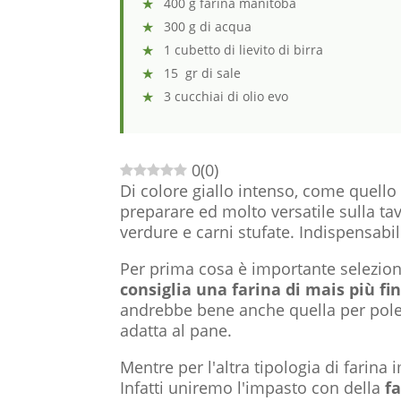
400 g farina manitoba
300 g di acqua
1 cubetto di lievito di birra
15 gr di sale
3 cucchiai di olio evo
0
(
0
)
Di colore giallo intenso, come quello d
preparare ed molto versatile sulla ta
verdure e carni stufate. Indispensabi
Per prima cosa è importante seleziona
consiglia una farina di mais più 
andrebbe bene anche quella per pole
adatta al pane.
Mentre per l'altra tipologia di farina
Infatti uniremo l'impasto con della
f