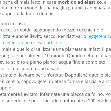
n pane di mais fatto in casa
morbido ed elastico
, è
etta la formazione di una maglia glutinica adeguata a
 appunto la farina di mais.
fatto in casa
o in acqua tiepida, aggiungendo mezzo cucchiaino di
lizzare anche lievito secco. Per riattivarlo
leggete al
e elencato in questo articolo
.
 mais è quello di utilizzare una planetaria. Infatti il p
energia e per almeno 10 minuti. Quindi mettete le far
lievito sciolto e piano piano l'acqua fino a completo
 l'olio e subito dopo il sale.
lasciatelo lievitare per un'oretta. Dopodiché date le pi
o il centro, capovolgete, ridate la forma e lasciare anc
doppio.
tamente lievitato, infarinate una placca da forno. Po
i in superficie e per concludere infornate a 200 gradi 