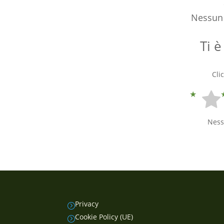
Nessun 
Ti è
Cli
Ness
Privacy
=
Cookie Policy (UE)
=