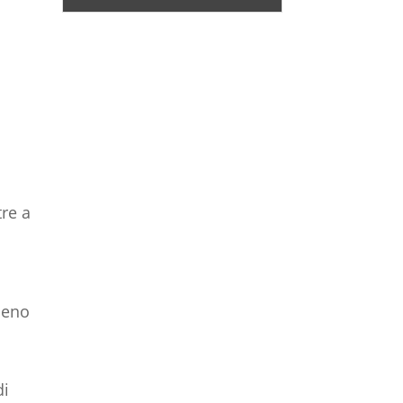
tre a
meno
di