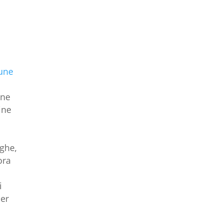
cune
ane
ine
eghe,
ora
i
per