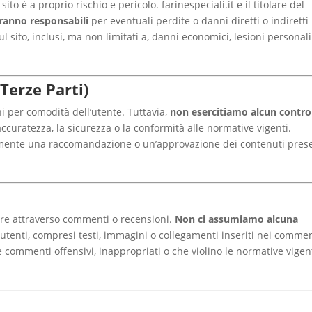
ito è a proprio rischio e pericolo. farinespeciali.it e il titolare del
ranno responsabili
per eventuali perdite o danni diretti o indiretti
l sito, inclusi, ma non limitati a, danni economici, lesioni personali
Terze Parti)
rni per comodità dell’utente. Tuttavia,
non esercitiamo alcun contro
’accuratezza, la sicurezza o la conformità alle normative vigenti.
riamente una raccomandazione o un’approvazione dei contenuti pres
agire attraverso commenti o recensioni.
Non ci assumiamo alcuna
 utenti, compresi testi, immagini o collegamenti inseriti nei commen
e commenti offensivi, inappropriati o che violino le normative vigen