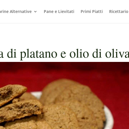
arine Alternative
Pane e Lievitati
Primi Piatti
Ricettario
a di platano e olio di oliv