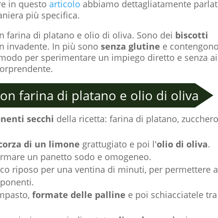
re in questo
articolo
abbiamo dettagliatamente parla
aniera più specifica.
 farina di platano e olio di oliva. Sono dei
biscotti
 invadente. In più sono
senza glutine
e contengon
 modo per sperimentare un impiego diretto e senza a
o sorprendente.
on farina di platano e olio di oliva
nenti secchi
della ricetta: farina di platano, zuccher
corza di un limone
grattugiato e poi l'
olio di oliva
.
formare un panetto sodo e omogeneo.
co riposo per una ventina di minuti, per permettere a
mponenti.
impasto,
formate delle palline
e poi schiacciatele tra