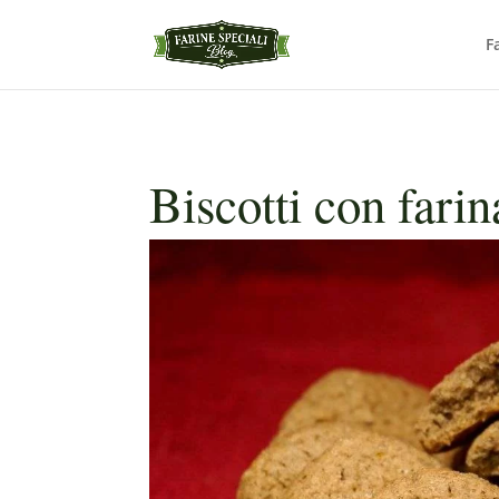
F
Biscotti con farin