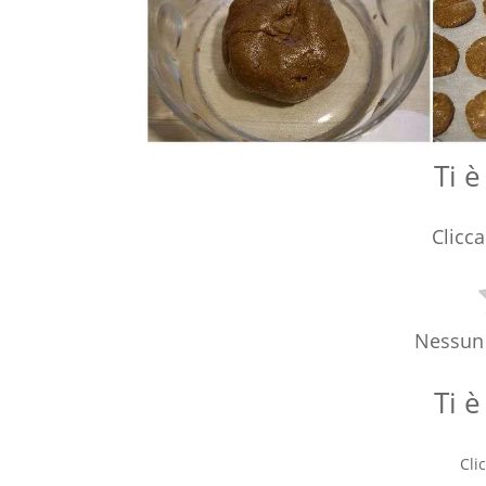
Ti è
Clicca
Nessun 
Ti è
Cli