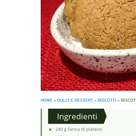
HOME
»
DOLCI E DESSERT
»
BISCOTTI
»
BISCOT
Ingredienti
240 g farina di platano