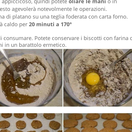
' appiccicoso, quindi potete
oliare le mani
o in
esto agevolerà notevolmente le operazioni.
na di platano su una teglia foderata con carta forno.
già caldo per
20 minuti a 170°
di consumare. Potete conservare i biscotti con farina 
rni in un barattolo ermetico.