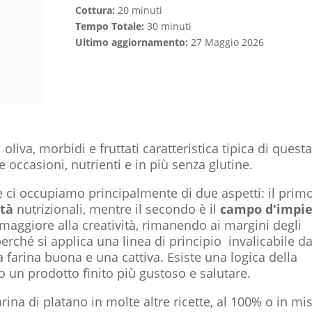
Cottura:
20 minuti
Tempo Totale:
30 minuti
Ultimo aggiornamento:
27 Maggio 2026
 oliva, morbidi e fruttati caratteristica tipica di quest
e occasioni, nutrienti e in più senza glutine.
e ci occupiamo principalmente di due aspetti: il prim
età
nutrizionali, mentre il secondo è il
campo d'impi
 maggiore alla creatività, rimanendo ai margini degli
perché si applica una linea di principio invalicabile d
 farina buona e una cattiva. Esiste una logica della
 un prodotto finito più gustoso e salutare.
na di platano in molte altre ricette, al 100% o in mi