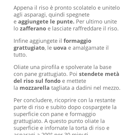
Appena il riso è pronto scolatelo e unitelo
agli asparagi, quindi spegnete
e
aggiungete le punte.
Per ultimo unite
lo
zafferano
e lasciate raffreddare il riso.
Infine aggiungete il
formaggio
grattugiato
, le
uova
e amalgamate il
tutto.
Oliate una pirofila e spolverate la base
con pane grattugiato. Poi
stendete metà
del riso sul fondo
e mettete
la
mozzarella
tagliata a dadini nel mezzo.
Per concludere, ricoprire con la restante
parte di riso e subito dopo cospargete la
superficie con pane e formaggio
grattugiato. A questo punto oliate la
superficie e infornate la torta di riso e
asparagi a 200° per 30 minuti.