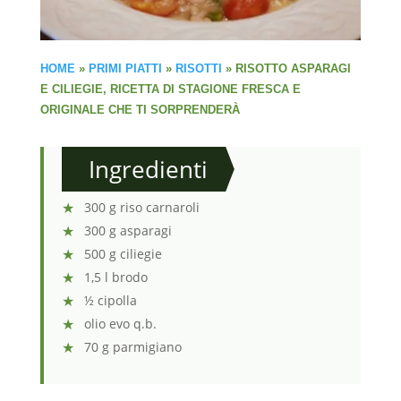
HOME
»
PRIMI PIATTI
»
RISOTTI
»
RISOTTO ASPARAGI
E CILIEGIE, RICETTA DI STAGIONE FRESCA E
ORIGINALE CHE TI SORPRENDERÀ
Ingredienti
300 g riso carnaroli
300 g asparagi
500 g ciliegie
1,5 l brodo
½ cipolla
olio evo q.b.
70 g parmigiano