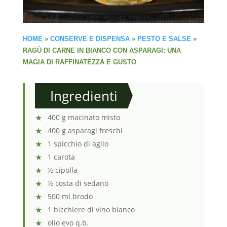
HOME
»
CONSERVE E DISPENSA
»
PESTO E SALSE
»
RAGÙ DI CARNE IN BIANCO CON ASPARAGI: UNA
MAGIA DI RAFFINATEZZA E GUSTO
Ingredienti
400 g macinato misto
400 g asparagi freschi
1 spicchio di aglio
1 carota
½ cipolla
½ costa di sedano
500 ml brodo
1 bicchiere di vino bianco
olio evo q.b.