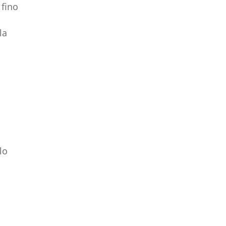
 fino
la
lo