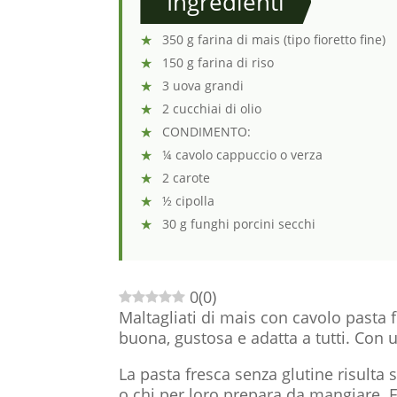
Ingredienti
350 g farina di mais (tipo fioretto fine)
150 g farina di riso
3 uova grandi
2 cucchiai di olio
CONDIMENTO:
¼ cavolo cappuccio o verza
2 carote
½ cipolla
30 g funghi porcini secchi
0
(
0
)
Maltagliati di mais con cavolo pasta 
buona, gustosa e adatta a tutti. Con
La pasta fresca senza glutine risulta
o chi per loro prepara da mangiare. 