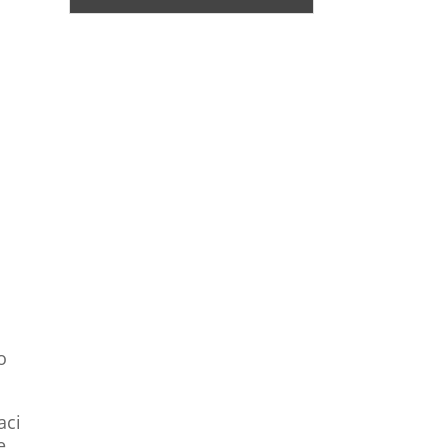
o
aci
e