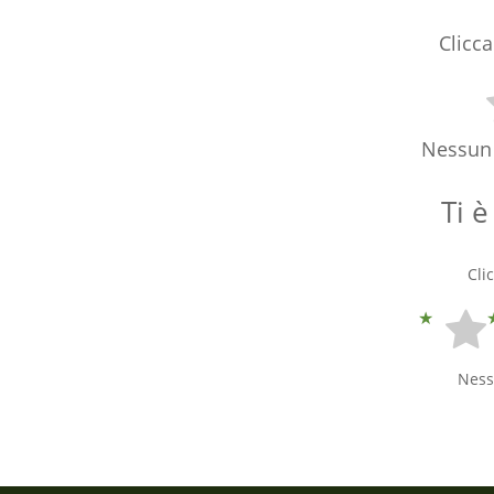
Clicca
Nessun 
Ti è
Cli
Ness