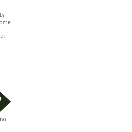
ia
 come
 di
a
eno