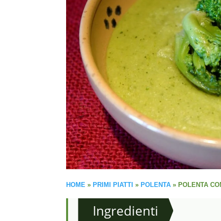
HOME
»
PRIMI PIATTI
»
POLENTA
»
POLENTA CON
Ingredienti