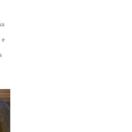
ua
o e
a