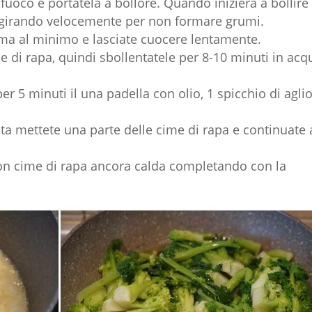
fuoco e portatela a bollore. Quando inizierà a bollire
s, girando velocemente per non formare grumi.
mma al minimo e lasciate cuocere lentamente.
me di rapa, quindi sbollentatele per 8-10 minuti in acq
per 5 minuti il una padella con olio, 1 spicchio di agli
nta mettete una parte delle cime di rapa e continuate 
con cime di rapa ancora calda completando con la