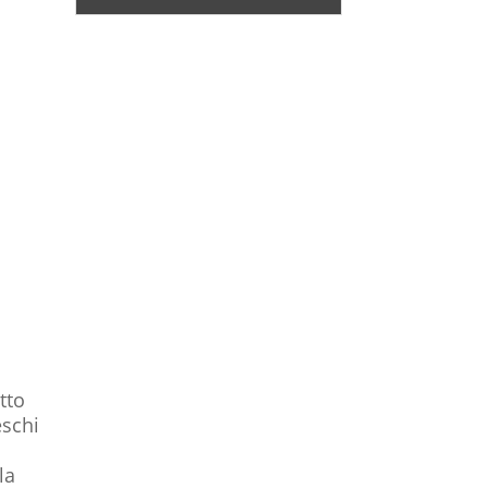
tto
eschi
la