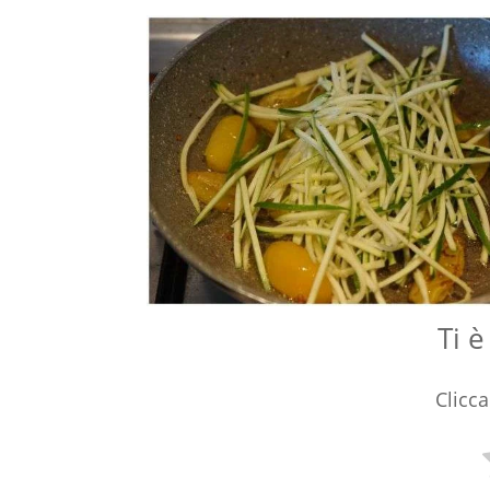
Ti è
Clicca