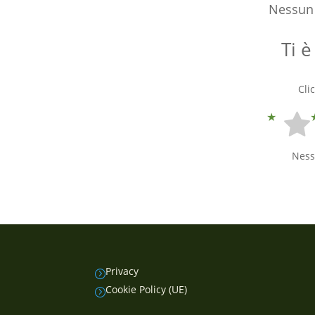
Nessun 
Ti è
Cli
Ness
Privacy
=
Cookie Policy (UE)
=