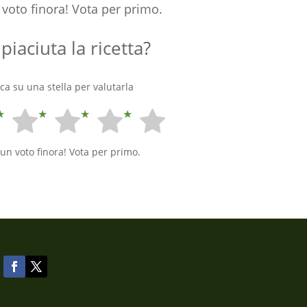
voto finora! Vota per primo.
 piaciuta la ricetta?
cca su una stella per valutarla
un voto finora! Vota per primo.