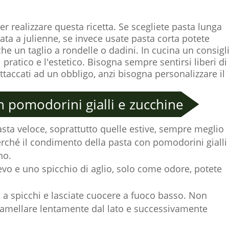
per realizzare questa ricetta. Se scegliete pasta lunga
liata a julienne, se invece usate pasta corta potete
anche un taglio a rondelle o dadini. In cucina un consigl
pratico e l'estetico. Bisogna sempre sentirsi liberi di
taccati ad un obbligo, anzi bisogna personalizzare il
n pomodorini gialli e zucchine
pasta veloce, soprattutto quelle estive, sempre meglio
erché il condimento della pasta con pomodorini gialli
no.
evo e uno spicchio di aglio, solo come odore, potete
ti a spicchi e lasciate cuocere a fuoco basso. Non
aramellare lentamente dal lato e successivamente