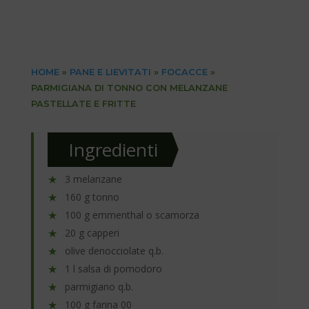
HOME
»
PANE E LIEVITATI
»
FOCACCE
»
PARMIGIANA DI TONNO CON MELANZANE
PASTELLATE E FRITTE
Ingredienti
3 melanzane
160 g tonno
100 g emmenthal o scamorza
20 g capperi
olive denocciolate q.b.
1 l salsa di pomodoro
parmigiano q.b.
100 g farina 00