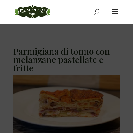
Parmigiana di tonno con
melanzane pastellate e
fritte