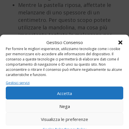
Mentre la pastella riposa, affettate le
melanzane di uno spessore di un
centimetro. Per questo scopo potete
utilizzare la mandolina, ma cosa più
importante tagliate le melanzane per
lungo.
Gestisci Consenso
Per fornire le migliori esperienze, utilizziamo tecnologie come i cookie
Dopodiché salate leggermente la
per memorizzare e/o accedere alle informazioni del dispositivo. Il
superficie delle melanzane e
consenso a queste tecnologie ci permetterà di elaborare dati come il
cominciate a passarle prima nella
comportamento di navigazione o ID unici su questo sito. Non
acconsentire o ritirare il consenso può influire negativamente su alcune
farina di riso, poi nella pastella.
caratteristiche e funzioni.
Per concludere mettete le melanzane
Gestisci servizi
pastellate a friggere in abbondante
Accetta
olio di semi. Fate friggere per ogni
parte fino a doratura.
Nega
Infine scolate su fogli di carta
assorbente.
Visualizza le preferenze