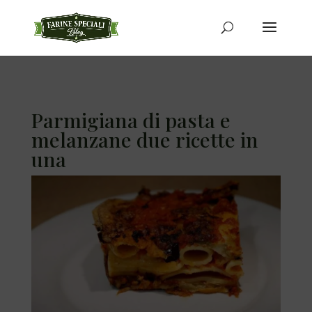
Parmigiana di pasta e
melanzane due ricette in
una