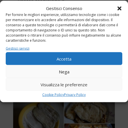
vostra tradizione e
contemporaneamente date una mezza
Gestisci Consenso
Per fornire le migliori esperienze, utilizziamo tecnologie come i cookie
cottura alla pasta in acqua salata.
per memorizzare e/o accedere alle informazioni del dispositivo. Il
Alla fine stendete del sugo sul fondo di
consenso a queste tecnologie ci permetterà di elaborare dati come il
una teglia adagiate uno strato di
comportamento di navigazione o ID unici su questo sito. Non
acconsentire o ritirare il consenso può influire negativamente su alcune
melanzane, poi aggiungete la pasta e
caratteristiche e funzioni.
completate con mozzarella,
Gestisci servizi
parmigiano e prosciutto cotto.
Accetta
Ricoprite infine con altre fette di
melanzane, altro sugo e formaggio
Nega
parmigiano.
Per concludere infornate a 200° per 20
Visualizza le preferenze
minuti in forno già caldo.
Cookie Policy
Privacy Policy