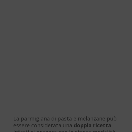
La parmigiana di pasta e melanzane può
essere considerata una
doppia ricetta
.
Infatti si prepara con le stesse modalità