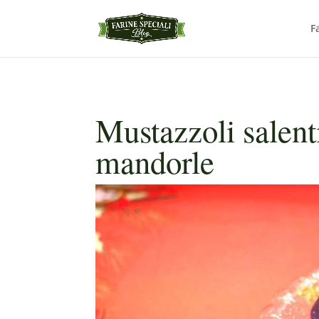
F
Mustazzoli salenti
mandorle