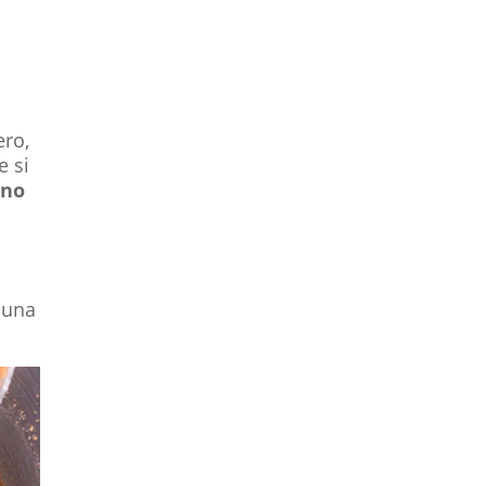
hero,
e si
ono
u una