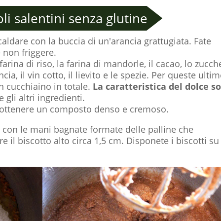
i salentini senza glutine
caldare con la buccia di un'arancia grattugiata. Fate
e non friggere.
arina di riso, la farina di mandorle, il cacao, lo zucc
cia, il vin cotto, il lievito e le spezie. Per queste ultim
un cucchiaino in totale.
La caratteristica del dolce s
gli altri ingredienti.
d ottenere un composto denso e cremoso.
e con le mani bagnate formate delle palline che
e il biscotto alto circa 1,5 cm. Disponete i biscotti s