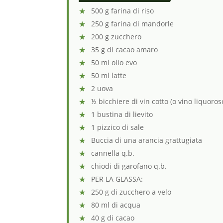
500 g farina di riso
250 g farina di mandorle
200 g zucchero
35 g di cacao amaro
50 ml olio evo
50 ml latte
2 uova
½ bicchiere di vin cotto (o vino liquoros
1 bustina di lievito
1 pizzico di sale
Buccia di una arancia grattugiata
cannella q.b.
chiodi di garofano q.b.
PER LA GLASSA:
250 g di zucchero a velo
80 ml di acqua
40 g di cacao