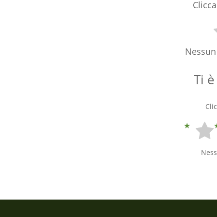
Clicca
Nessun 
Ti è
Cli
Ness