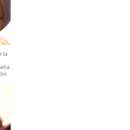
e la
ella
lio