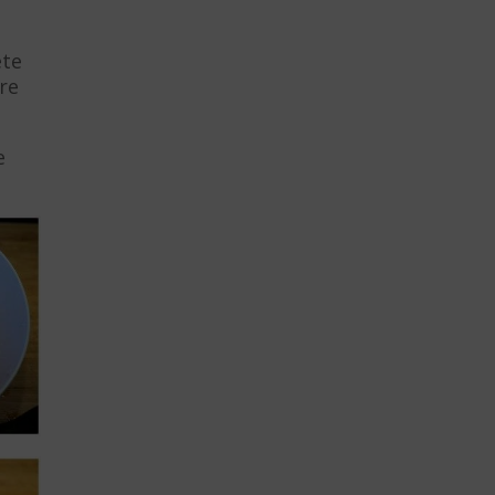
ete
ere
e