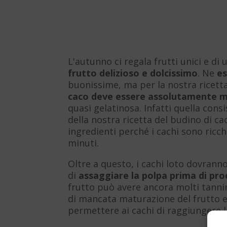
L'autunno ci regala frutti unici e d
frutto delizioso e dolcissimo
. Ne
es
buonissime, ma per la nostra ricet
caco deve essere assolutamente 
quasi gelatinosa. Infatti quella con
della nostra ricetta del budino di c
ingredienti perché i cachi sono ricch
minuti.
Oltre a questo, i cachi loto dovran
di
assaggiare la polpa prima di pr
frutto può avere ancora molti tannin
di mancata maturazione del frutto e
permettere ai cachi di raggiungere 