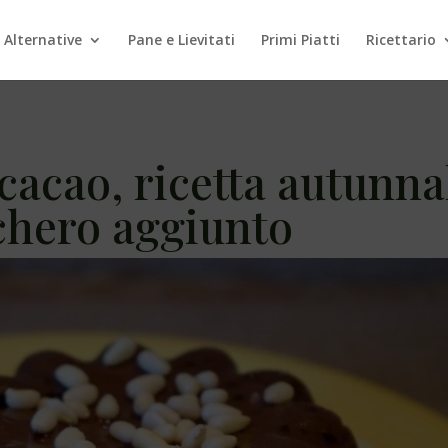
 Alternative
Pane e Lievitati
Primi Piatti
Ricettario
cacao, ricetta autunna
cchero aggiunto