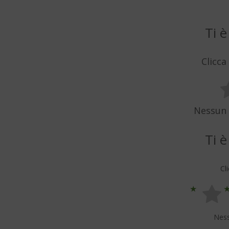
Ti è
Clicca
Nessun 
Ti è
Cl
Ness