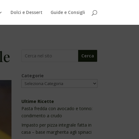
Dolci e Dessert
Guide e Consigli
le
Cerca
Categorie
Ultime Ricette
Pasta fredda con avocado e tonno:
condimento a crudo
Impasto per pizza integrale fatta in
casa – base margherita agli spinaci