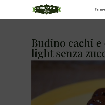
Farine
Budino cachi e 
light senza zu