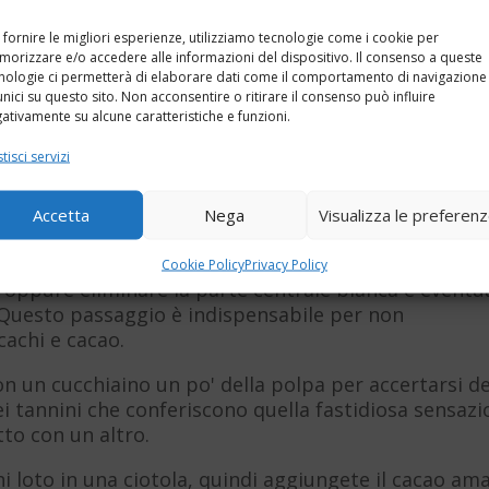
re la buccia
pelando i cachi. Infatti proprio nelle
tengono una concentrazione di tannini che possono
 fornire le migliori esperienze, utilizziamo tecnologie come i cookie per
reparare il budino cachi e cacao amaro sarà verament
orizzare e/o accedere alle informazioni del dispositivo. Il consenso a queste
nologie ci permetterà di elaborare dati come il comportamento di navigazione
unici su questo sito. Non acconsentire o ritirare il consenso può influire
ativamente su alcune caratteristiche e funzioni.
chi e cacao
tisci servizi
 il lavoro. Infatti nelle due prime immagini vedete
Accetta
Nega
Visualizza le preferen
lla riuscita del budino cachi e cacao, che dovete
Cookie Policy
Privacy Policy
 oppure eliminare la parte centrale bianca e eventua
. Questo passaggio è indispensabile per non
achi e cacao.
n un cucchiaino un po' della polpa per accertarsi de
i tannini che conferiscono quella fastidiosa sensaz
tto con un altro.
 loto in una ciotola, quindi aggiungete il cacao am