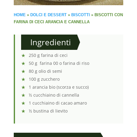
HOME
»
DOLCI E DESSERT
»
BISCOTTI
»
BISCOTTI CON
FARINA DI CECI ARANCIA E CANNELLA
Ingredienti
250 g farina di ceci
50 g farina 00 o farina di riso
80 g olio di semi
100 g zucchero
1 arancia bio (scorza e succo)
½ cucchiaino di cannella
1 cucchiaino di cacao amaro
½ bustina di lievito